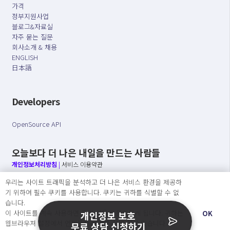
가격
정부지원사업
블로그&자료실
자주 묻는 질문
회사소개 & 채용
ENGLISH
日本語
Developers
OpenSource API
오늘보다 더 나은 내일을 만드는 사람들
개인정보처리방침
|
서비스 이용약관
우리는 사이트 트래픽을 분석하고 더 나은 서비스 환경을 제공하
○ 개인정보보호 컴플라이언스를 선도하겠습니다.
기 위하여 필수 쿠키를 사용합니다. 쿠키는 귀하를 식별할 수 없
○ 정보주체의 권리를 보장하겠습니다.
습니다.
○ 기업의 개인정보보호를 위한 효율적 관리를 보장하겠습니다.
이 사이트를 계속 사용하면 쿠키 사용에 동의하게 됩니다. 귀하는
OK
개인정보 보호
웹브라우져 설정에서 언제든지 쿠키를 삭제 할 수있습니다.
무료 상담 신청하기