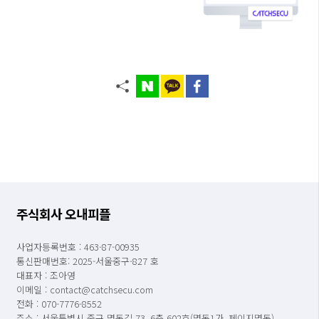
주식회사 오내피플
사업자등록번호 : 463-87-00935
통신판매번호: 2025-서울중구-827 호
대표자 : 조아영
이메일 : contact@catchsecu.com
전화 : 070-7776-8552
주소 : 서울특별시 중구 명동길 73, 6층 602호(명동1가, 페이지명동)