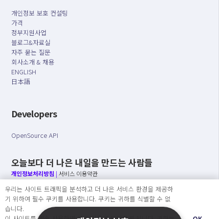
개인정보 보호 컨설팅
가격
정부지원사업
블로그&자료실
자주 묻는 질문
회사소개 & 채용
ENGLISH
日本語
Developers
OpenSource API
오늘보다 더 나은 내일을 만드는 사람들
개인정보처리방침
|
서비스 이용약관
우리는 사이트 트래픽을 분석하고 더 나은 서비스 환경을 제공하
○ 개인정보보호 컴플라이언스를 선도하겠습니다.
기 위하여 필수 쿠키를 사용합니다. 쿠키는 귀하를 식별할 수 없
○ 정보주체의 권리를 보장하겠습니다.
습니다.
○ 기업의 개인정보보호를 위한 효율적 관리를 보장하겠습니다.
이 사이트를 계속 사용하면 쿠키 사용에 동의하게 됩니다. 귀하는
OK