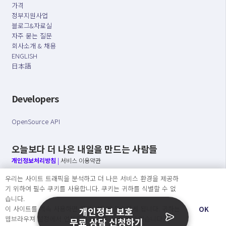
가격
정부지원사업
블로그&자료실
자주 묻는 질문
회사소개 & 채용
ENGLISH
日本語
Developers
OpenSource API
오늘보다 더 나은 내일을 만드는 사람들
개인정보처리방침
|
서비스 이용약관
우리는 사이트 트래픽을 분석하고 더 나은 서비스 환경을 제공하
○ 개인정보보호 컴플라이언스를 선도하겠습니다.
기 위하여 필수 쿠키를 사용합니다. 쿠키는 귀하를 식별할 수 없
○ 정보주체의 권리를 보장하겠습니다.
습니다.
○ 기업의 개인정보보호를 위한 효율적 관리를 보장하겠습니다.
이 사이트를 계속 사용하면 쿠키 사용에 동의하게 됩니다. 귀하는
OK
개인정보 보호
웹브라우져 설정에서 언제든지 쿠키를 삭제 할 수있습니다.
무료 상담 신청하기