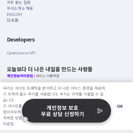
자주 묻는 질문
회사소개 & 채용
ENGLISH
日本語
Developers
OpenSource API
오늘보다 더 나은 내일을 만드는 사람들
개인정보처리방침
|
서비스 이용약관
우리는 사이트 트래픽을 분석하고 더 나은 서비스 환경을 제공하
○ 개인정보보호 컴플라이언스를 선도하겠습니다.
기 위하여 필수 쿠키를 사용합니다. 쿠키는 귀하를 식별할 수 없
○ 정보주체의 권리를 보장하겠습니다.
습니다.
○ 기업의 개인정보보호를 위한 효율적 관리를 보장하겠습니다.
이 사이트를 계속 사용하면 쿠키 사용에 동의하게 됩니다. 귀하는
OK
개인정보 보호
웹브라우져 설정에서 언제든지 쿠키를 삭제 할 수있습니다.
무료 상담 신청하기
자세한 방법은 “개인정보처리방침” 을 참고하세요. →
개인정보처
X
Copyright Ⓒ
리방침
2026 O.NE PEOPLE Co., Ltd. All rights reserved.