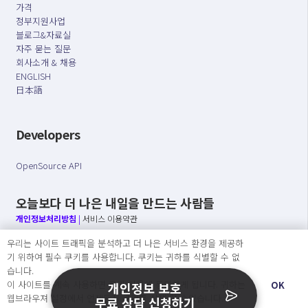
가격
정부지원사업
블로그&자료실
자주 묻는 질문
회사소개 & 채용
ENGLISH
日本語
Developers
OpenSource API
오늘보다 더 나은 내일을 만드는 사람들
개인정보처리방침
|
서비스 이용약관
우리는 사이트 트래픽을 분석하고 더 나은 서비스 환경을 제공하
○ 개인정보보호 컴플라이언스를 선도하겠습니다.
기 위하여 필수 쿠키를 사용합니다. 쿠키는 귀하를 식별할 수 없
○ 정보주체의 권리를 보장하겠습니다.
습니다.
○ 기업의 개인정보보호를 위한 효율적 관리를 보장하겠습니다.
이 사이트를 계속 사용하면 쿠키 사용에 동의하게 됩니다. 귀하는
OK
개인정보 보호
웹브라우져 설정에서 언제든지 쿠키를 삭제 할 수있습니다.
무료 상담 신청하기