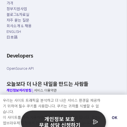
가격
정부지원사업
블로그&자료실
자주 묻는 질문
회사소개 & 채용
ENGLISH
日本語
Developers
OpenSource API
오늘보다 더 나은 내일을 만드는 사람들
개인정보처리방침
|
서비스 이용약관
우리는 사이트 트래픽을 분석하고 더 나은 서비스 환경을 제공하
○ 개인정보보호 컴플라이언스를 선도하겠습니다.
기 위하여 필수 쿠키를 사용합니다. 쿠키는 귀하를 식별할 수 없
○ 정보주체의 권리를 보장하겠습니다.
습니다.
○ 기업의 개인정보보호를 위한 효율적 관리를 보장하겠습니다.
이 사이트를 계속 사용하면 쿠키 사용에 동의하게 됩니다. 귀하는
OK
개인정보 보호
웹브라우져 설정에서 언제든지 쿠키를 삭제 할 수있습니다.
무료 상담 신청하기