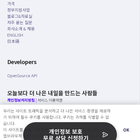
가격
정부지원사업
블로그&자료실
자주 묻는 질문
회사소개 & 채용
ENGLISH
日本語
Developers
OpenSource API
오늘보다 더 나은 내일을 만드는 사람들
개인정보처리방침
|
서비스 이용약관
우리는 사이트 트래픽을 분석하고 더 나은 서비스 환경을 제공하
○ 개인정보보호 컴플라이언스를 선도하겠습니다.
기 위하여 필수 쿠키를 사용합니다. 쿠키는 귀하를 식별할 수 없
○ 정보주체의 권리를 보장하겠습니다.
습니다.
○ 기업의 개인정보보호를 위한 효율적 관리를 보장하겠습니다.
이 사이트를 계속 사용하면 쿠키 사용에 동의하게 됩니다. 귀하는
OK
개인정보 보호
웹브라우져 설정에서 언제든지 쿠키를 삭제 할 수있습니다.
무료 상담 신청하기