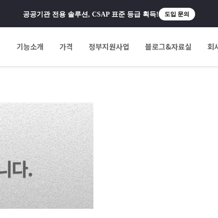
공공기관 전용 솔루션, CSAP 표준 등급 획득!
도입 문의
팅
기능소개
가격
정부지원사업
블로그&자료실
회