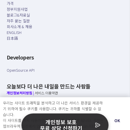
가격
정부지원사업
블로그&자료실
자주 묻는 질문
회사소개 & 채용
ENGLISH
日本語
Developers
OpenSource API
오늘보다 더 나은 내일을 만드는 사람들
개인정보처리방침
|
서비스 이용약관
우리는 사이트 트래픽을 분석하고 더 나은 서비스 환경을 제공하
○ 개인정보보호 컴플라이언스를 선도하겠습니다.
기 위하여 필수 쿠키를 사용합니다. 쿠키는 귀하를 식별할 수 없
○ 정보주체의 권리를 보장하겠습니다.
습니다.
○ 기업의 개인정보보호를 위한 효율적 관리를 보장하겠습니다.
이 사이트를 계속 사용하면 쿠키 사용에 동의하게 됩니다. 귀하는
OK
개인정보 보호
웹브라우져 설정에서 언제든지 쿠키를 삭제 할 수있습니다.
무료 상담 신청하기