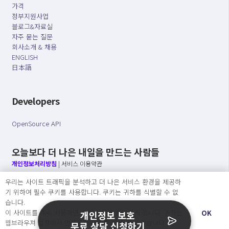
가격
정부지원사업
블로그&자료실
자주 묻는 질문
회사소개 & 채용
ENGLISH
日本語
Developers
OpenSource API
오늘보다 더 나은 내일을 만드는 사람들
개인정보처리방침
|
서비스 이용약관
우리는 사이트 트래픽을 분석하고 더 나은 서비스 환경을 제공하
○ 개인정보보호 컴플라이언스를 선도하겠습니다.
기 위하여 필수 쿠키를 사용합니다. 쿠키는 귀하를 식별할 수 없
○ 정보주체의 권리를 보장하겠습니다.
습니다.
○ 기업의 개인정보보호를 위한 효율적 관리를 보장하겠습니다.
이 사이트를 계속 사용하면 쿠키 사용에 동의하게 됩니다. 귀하는
OK
개인정보 보호
웹브라우져 설정에서 언제든지 쿠키를 삭제 할 수있습니다.
무료 상담 신청하기