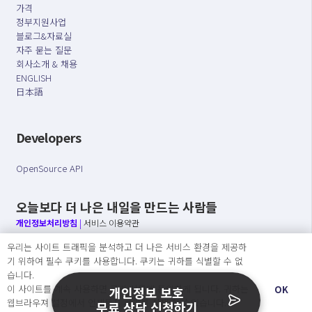
가격
정부지원사업
블로그&자료실
자주 묻는 질문
회사소개 & 채용
ENGLISH
日本語
Developers
OpenSource API
오늘보다 더 나은 내일을 만드는 사람들
개인정보처리방침
|
서비스 이용약관
우리는 사이트 트래픽을 분석하고 더 나은 서비스 환경을 제공하
○ 개인정보보호 컴플라이언스를 선도하겠습니다.
기 위하여 필수 쿠키를 사용합니다. 쿠키는 귀하를 식별할 수 없
○ 정보주체의 권리를 보장하겠습니다.
습니다.
○ 기업의 개인정보보호를 위한 효율적 관리를 보장하겠습니다.
이 사이트를 계속 사용하면 쿠키 사용에 동의하게 됩니다. 귀하는
OK
개인정보 보호
웹브라우져 설정에서 언제든지 쿠키를 삭제 할 수있습니다.
무료 상담 신청하기