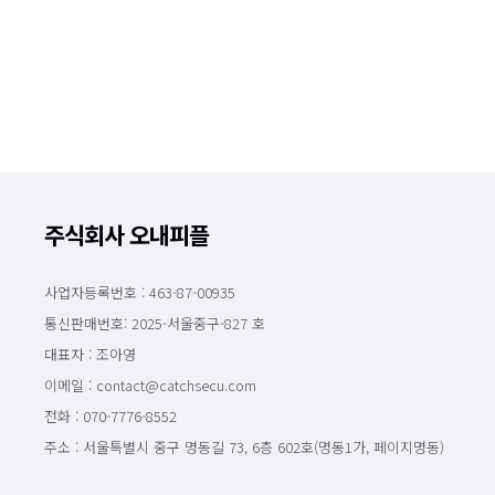
주식회사 오내피플
사업자등록번호 : 463-87-00935
통신판매번호: 2025-서울중구-827 호
대표자 : 조아영
이메일 : contact@catchsecu.com
전화 : 070-7776-8552
주소 : 서울특별시 중구 명동길 73, 6층 602호(명동1가, 페이지명동)