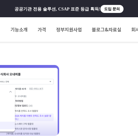
공공기관 전용 솔루션, CSAP 표준 등급 획득!
도입 문의
팅
기능소개
가격
정부지원사업
블로그&자료실
회