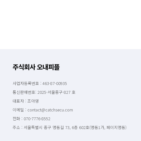
주식회사 오내피플
사업자등록번호 : 463-87-00935
통신판매번호: 2025-서울중구-827 호
대표자 : 조아영
이메일 : contact@catchsecu.com
전화 : 070-7776-8552
주소 : 서울특별시 중구 명동길 73, 6층 602호(명동1가, 페이지명동)