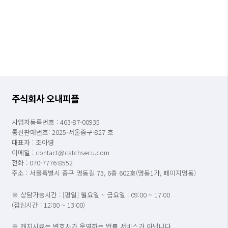
주식회사 오내피플
사업자등록번호 : 463-87-00935
통신판매번호: 2025-서울중구-827 호
대표자 : 조아영
이메일 : contact@catchsecu.com
전화 : 070-7776-8552
주소 : 서울특별시 중구 명동길 73, 6층 602호(명동1가, 페이지명동)
※ 상담가능시간 : [평일] 월요일 ~ 금요일 : 09:00 ~ 17:00
(점심시간 : 12:00 ~ 13:00)
※ 캐치시큐는 변호사가 운영하는 법률 서비스가 아닙니다.