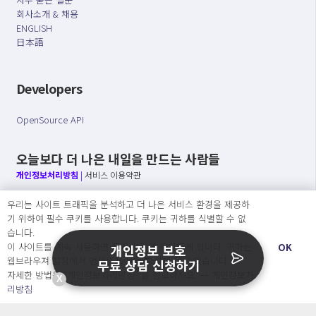
회사소개 & 채용
ENGLISH
日本語
Developers
OpenSource API
오늘보다 더 나은 내일을 만드는 사람들
개인정보처리방침
|
서비스 이용약관
우리는 사이트 트래픽을 분석하고 더 나은 서비스 환경을 제공하
○ 개인정보보호 컴플라이언스를 선도하겠습니다.
기 위하여 필수 쿠키를 사용합니다. 쿠키는 귀하를 식별할 수 없
○ 정보주체의 권리를 보장하겠습니다.
습니다.
○ 기업의 개인정보보호를 위한 효율적 관리를 보장하겠습니다.
이 사이트를 계속 사용하면 쿠키 사용에 동의하게 됩니다. 귀하는
OK
개인정보 보호
웹브라우져 설정에서 언제든지 쿠키를 삭제 할 수있습니다.
무료 상담 신청하기
자세한 방법은 “개인정보처리방침” 을 참고하세요. →
개인정보처
X
Copyright Ⓒ
리방침
2026 O.NE PEOPLE Co., Ltd. All rights reserved.