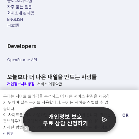
블로그&자료실
자주 묻는 질문
회사소개 & 채용
ENGLISH
日本語
Developers
OpenSource API
오늘보다 더 나은 내일을 만드는 사람들
개인정보처리방침
|
서비스 이용약관
우리는 사이트 트래픽을 분석하고 더 나은 서비스 환경을 제공하
○ 개인정보보호 컴플라이언스를 선도하겠습니다.
기 위하여 필수 쿠키를 사용합니다. 쿠키는 귀하를 식별할 수 없
○ 정보주체의 권리를 보장하겠습니다.
습니다.
○ 기업의 개인정보보호를 위한 효율적 관리를 보장하겠습니다.
이 사이트를 계속 사용하면 쿠키 사용에 동의하게 됩니다. 귀하는
OK
개인정보 보호
웹브라우져 설정에서 언제든지 쿠키를 삭제 할 수있습니다.
무료 상담 신청하기
자세한 방법은 “개인정보처리방침” 을 참고하세요. →
개인정보처
X
Copyright Ⓒ
리방침
2026 O.NE PEOPLE Co., Ltd. All rights reserved.