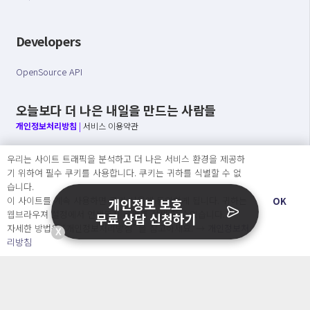
Developers
OpenSource API
오늘보다 더 나은 내일을 만드는 사람들
개인정보처리방침
|
서비스 이용약관
○ 개인정보보호 컴플라이언스를 선도하겠습니다.
우리는 사이트 트래픽을 분석하고 더 나은 서비스 환경을 제공하
○ 정보주체의 권리를 보장하겠습니다.
기 위하여 필수 쿠키를 사용합니다. 쿠키는 귀하를 식별할 수 없
○ 기업의 개인정보보호를 위한 효율적 관리를 보장하겠습니다.
습니다.
이 사이트를 계속 사용하면 쿠키 사용에 동의하게 됩니다. 귀하는
OK
개인정보 보호
웹브라우져 설정에서 언제든지 쿠키를 삭제 할 수있습니다.
무료 상담 신청하기
자세한 방법은 “개인정보처리방침” 을 참고하세요. →
개인정보처
Copyright Ⓒ
X
리방침
2026 O.NE PEOPLE Co., Ltd. All rights reserved.