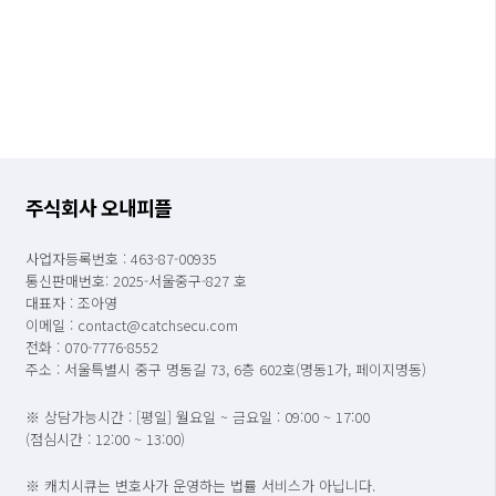
주식회사 오내피플
사업자등록번호 : 463-87-00935
통신판매번호: 2025-서울중구-827 호
대표자 : 조아영
이메일 : contact@catchsecu.com
전화 : 070-7776-8552
주소 : 서울특별시 중구 명동길 73, 6층 602호(명동1가, 페이지명동)
※ 상담가능시간 : [평일] 월요일 ~ 금요일 : 09:00 ~ 17:00
(점심시간 : 12:00 ~ 13:00)
※ 캐치시큐는 변호사가 운영하는 법률 서비스가 아닙니다.