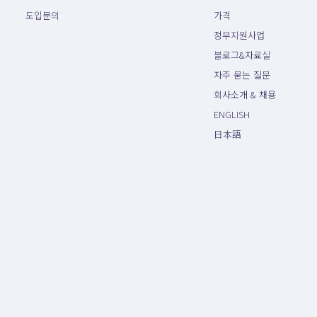
도입문의
가격
정부지원사업
블로그&자료실
자주 묻는 질문
회사소개 & 채용
ENGLISH
日本語