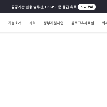
공공기관 전용 솔루션, CSAP 표준 등급 획득!
도입 문의
팅
기능소개
가격
정부지원사업
블로그&자료실
회