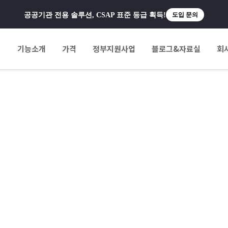
공공기관 전용 솔루션, CSAP 표준 등급 획득!
도입 문의
팅
기능소개
가격
정부지원사업
블로그&자료실
회