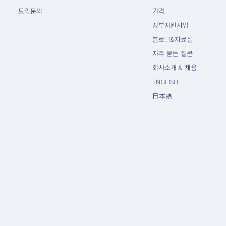
도입문의
가격
정부지원사업
블로그&자료실
자주 묻는 질문
회사소개 & 채용
ENGLISH
日本語