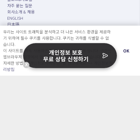
자주 묻는 질문
회사소개 & 채용
ENGLISH
日本語
우리는 사이트 트래픽을 분석하고 더 나은 서비스 환경을 제공하
기 위하여 필수 쿠키를 사용합니다. 쿠키는 귀하를 식별할 수 없
Developers
습니다.
이 사이트를 계속 사용하면 쿠키 사용에 동의하게 됩니다. 귀하는
OK
개인정보 보호
웹브라우져 설정에서 언제든지 쿠키를 삭제 할 수있습니다.
무료 상담 신청하기
OpenSource API
자세한 방법은 “개인정보처리방침” 을 참고하세요. →
개인정보처
X
리방침
오늘보다 더 나은 내일을 만드는 사람들
개인정보처리방침
|
서비스 이용약관
○ 개인정보보호 컴플라이언스를 선도하겠습니다.
○ 정보주체의 권리를 보장하겠습니다.
○ 기업의 개인정보보호를 위한 효율적 관리를 보장하겠습니다.
Copyright Ⓒ
2026 O.NE PEOPLE Co., Ltd. All rights reserved.