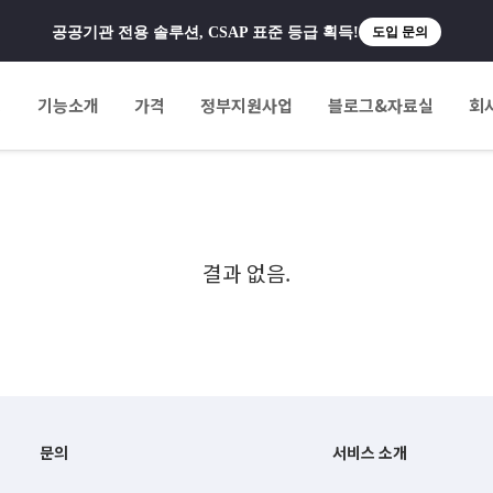
공공기관 전용 솔루션, CSAP 표준 등급 획득!
도입 문의
팅
기능소개
가격
정부지원사업
블로그&자료실
회
결과 없음.
문의
서비스 소개