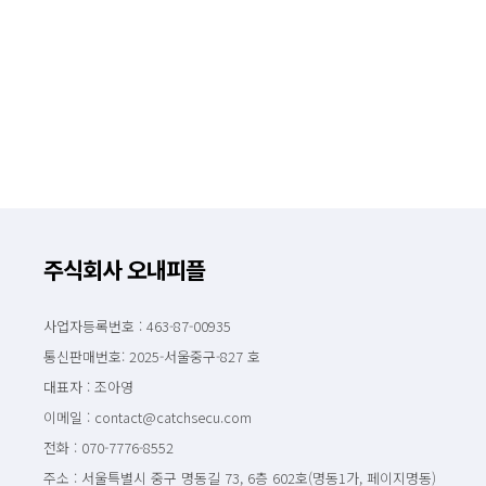
주식회사 오내피플
사업자등록번호 : 463-87-00935
통신판매번호: 2025-서울중구-827 호
대표자 : 조아영
이메일 : contact@catchsecu.com
전화 : 070-7776-8552
주소 : 서울특별시 중구 명동길 73, 6층 602호(명동1가, 페이지명동)