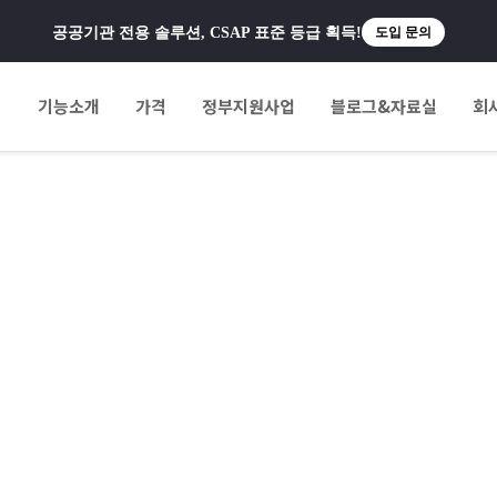
공공기관 전용 솔루션, CSAP 표준 등급 획득!
도입 문의
팅
기능소개
가격
정부지원사업
블로그&자료실
회