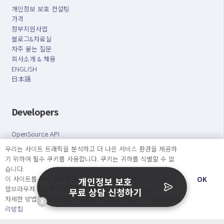
개인정보 보호 컨설팅
가격
정부지원사업
블로그&자료실
자주 묻는 질문
회사소개 & 채용
ENGLISH
日本語
Developers
OpenSource API
우리는 사이트 트래픽을 분석하고 더 나은 서비스 환경을 제공하
기 위하여 필수 쿠키를 사용합니다. 쿠키는 귀하를 식별할 수 없
오늘보다 더 나은 내일을 만드는 사람들
습니다.
개인정보처리방침
|
서비스 이용약관
이 사이트를 계속 사용하면 쿠키 사용에 동의하게 됩니다. 귀하는
OK
개인정보 보호
웹브라우져 설정에서 언제든지 쿠키를 삭제 할 수있습니다.
무료 상담 신청하기
○ 개인정보보호 컴플라이언스를 선도하겠습니다.
자세한 방법은 “개인정보처리방침” 을 참고하세요. →
개인정보처
X
○ 정보주체의 권리를 보장하겠습니다.
리방침
○ 기업의 개인정보보호를 위한 효율적 관리를 보장하겠습니다.