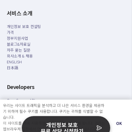
서비스 소개
개인정보 보호 컨설팅
가격
정부지원사업
블로그&자료실
자주 묻는 질문
회사소개 & 채용
ENGLISH
日本語
Developers
OpenSource API
우리는 사이트 트래픽을 분석하고 더 나은 서비스 환경을 제공하
기 위하여 필수 쿠키를 사용합니다. 쿠키는 귀하를 식별할 수 없
오늘보다 더 나은 내일을 만드는 사람들
습니다.
이 사이트를 계속 사용하면 쿠키 사용에 동의하게 됩니다. 귀하는
개인정보처리방침
|
서비스 이용약관
OK
개인정보 보호
웹브라우져 설정에서 언제든지 쿠키를 삭제 할 수있습니다.
무료 상담 신청하기