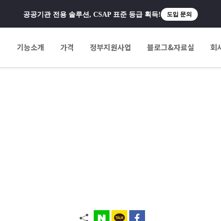
공공기관 전용 솔루션, CSAP 표준 등급 획득!
도입 문의
팅
기능소개
가격
정부지원사업
블로그&자료실
회