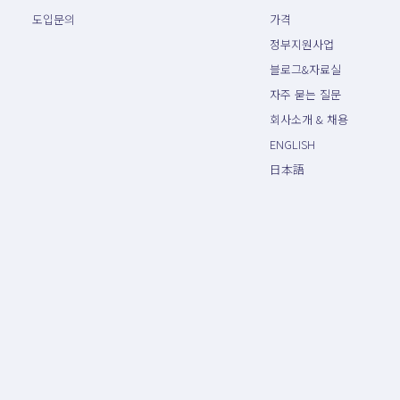
도입문의
가격
정부지원사업
블로그&자료실
자주 묻는 질문
회사소개 & 채용
ENGLISH
日本語