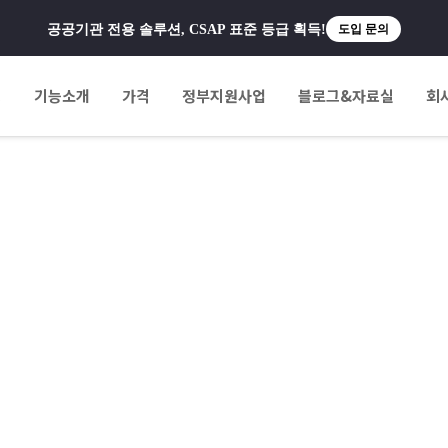
공공기관 전용 솔루션, CSAP 표준 등급 획득!
도입 문의
팅
기능소개
가격
정부지원사업
블로그&자료실
회