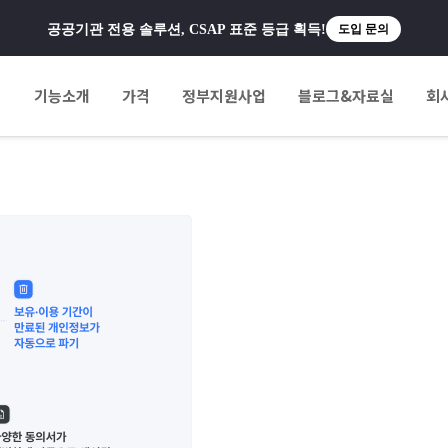
공공기관 전용 솔루션, CSAP 표준 등급 획득!
도입 문의
팅
기능소개
가격
정부지원사업
블로그&자료실
회