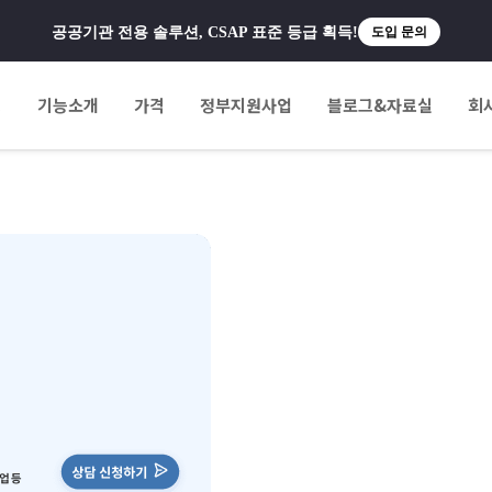
공공기관 전용 솔루션, CSAP 표준 등급 획득!
도입 문의
팅
기능소개
가격
정부지원사업
블로그&자료실
회