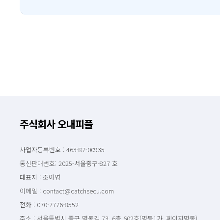
주식회사 오내피플
사업자등록번호 : 463-87-00935
통신판매번호: 2025-서울중구-827 호
대표자 : 조아영
이메일 : contact@catchsecu.com
전화 : 070-7776-8552
주소 : 서울특별시 중구 명동길 73, 6층 602호(명동1가, 페이지명동)