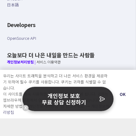
日本語
Developers
OpenSource API
오늘보다 더 나은 내일을 만드는 사람들
개인정보처리방침
|
서비스 이용약관
○ 개인정보보호 컴플라이언스를 선도하겠습니다.
우리는 사이트 트래픽을 분석하고 더 나은 서비스 환경을 제공하
○ 정보주체의 권리를 보장하겠습니다.
기 위하여 필수 쿠키를 사용합니다. 쿠키는 귀하를 식별할 수 없
○ 기업의 개인정보보호를 위한 효율적 관리를 보장하겠습니다.
습니다.
이 사이트를 계속 사용하면 쿠키 사용에 동의하게 됩니다. 귀하는
OK
개인정보 보호
웹브라우져 설정에서 언제든지 쿠키를 삭제 할 수있습니다.
무료 상담 신청하기
자세한 방법은 “개인정보처리방침” 을 참고하세요. →
개인정보처
X
Copyright Ⓒ
리방침
2026 O.NE PEOPLE Co., Ltd. All rights reserved.