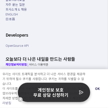
자주 묻는 질문
회사소개 & 채용
ENGLISH
日本語
Developers
OpenSource API
오늘보다 더 나은 내일을 만드는 사람들
개인정보처리방침
|
서비스 이용약관
우리는 사이트 트래픽을 분석하고 더 나은 서비스 환경을 제공하
○ 개인정보보호 컴플라이언스를 선도하겠습니다.
기 위하여 필수 쿠키를 사용합니다. 쿠키는 귀하를 식별할 수 없
○ 정보주체의 권리를 보장하겠습니다.
습니다.
○ 기업의 개인정보보호를 위한 효율적 관리를 보장하겠습니다.
이 사이트를 계속 사용하면 쿠키 사용에 동의하게 됩니다. 귀하는
OK
개인정보 보호
웹브라우져 설정에서 언제든지 쿠키를 삭제 할 수있습니다.
무료 상담 신청하기
자세한 방법은 “개인정보처리방침” 을 참고하세요. →
개인정보처
X
Copyright Ⓒ
리방침
2026 O.NE PEOPLE Co., Ltd. All rights reserved.