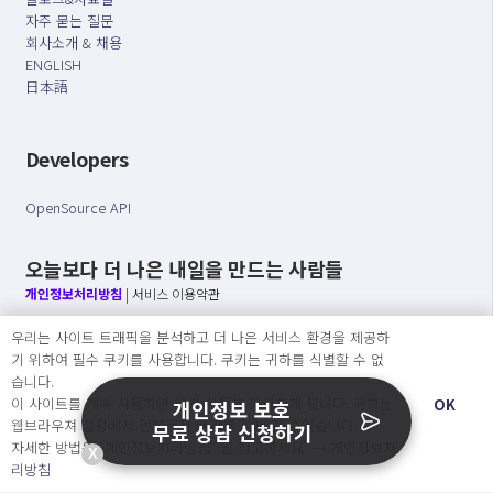
자주 묻는 질문
회사소개 & 채용
ENGLISH
日本語
Developers
OpenSource API
오늘보다 더 나은 내일을 만드는 사람들
개인정보처리방침
|
서비스 이용약관
우리는 사이트 트래픽을 분석하고 더 나은 서비스 환경을 제공하
○ 개인정보보호 컴플라이언스를 선도하겠습니다.
기 위하여 필수 쿠키를 사용합니다. 쿠키는 귀하를 식별할 수 없
○ 정보주체의 권리를 보장하겠습니다.
습니다.
○ 기업의 개인정보보호를 위한 효율적 관리를 보장하겠습니다.
이 사이트를 계속 사용하면 쿠키 사용에 동의하게 됩니다. 귀하는
OK
개인정보 보호
웹브라우져 설정에서 언제든지 쿠키를 삭제 할 수있습니다.
무료 상담 신청하기
자세한 방법은 “개인정보처리방침” 을 참고하세요. →
개인정보처
X
Copyright Ⓒ
리방침
2026 O.NE PEOPLE Co., Ltd. All rights reserved.