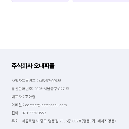
주식회사 오내피플
사업자등록번호 : 463-87-00935
통신판매번호: 2025-서울중구-827 호
대표자 : 조아영
이메일 : contact@catchsecu.com
전화 : 070-7776-8552
주소 : 서울특별시 중구 명동길 73, 6층 602호(명동1가, 페이지명동)