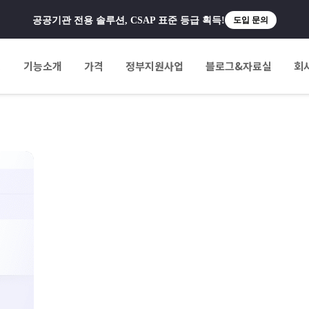
공공기관 전용 솔루션, CSAP 표준 등급 획득!
도입 문의
팅
기능소개
가격
정부지원사업
블로그&자료실
회