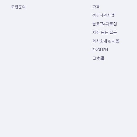
도입문의
가격
정부지원사업
블로그&자료실
자주 묻는 질문
회사소개 & 채용
ENGLISH
日本語