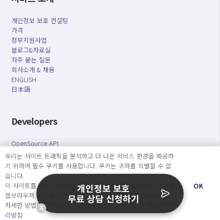
개인정보 보호 컨설팅
가격
정부지원사업
블로그&자료실
자주 묻는 질문
회사소개 & 채용
ENGLISH
日本語
Developers
OpenSource API
우리는 사이트 트래픽을 분석하고 더 나은 서비스 환경을 제공하
기 위하여 필수 쿠키를 사용합니다. 쿠키는 귀하를 식별할 수 없
오늘보다 더 나은 내일을 만드는 사람들
습니다.
개인정보처리방침
|
서비스 이용약관
이 사이트를 계속 사용하면 쿠키 사용에 동의하게 됩니다. 귀하는
OK
개인정보 보호
웹브라우져 설정에서 언제든지 쿠키를 삭제 할 수있습니다.
무료 상담 신청하기
○ 개인정보보호 컴플라이언스를 선도하겠습니다.
자세한 방법은 “개인정보처리방침” 을 참고하세요. →
개인정보처
X
○ 정보주체의 권리를 보장하겠습니다.
리방침