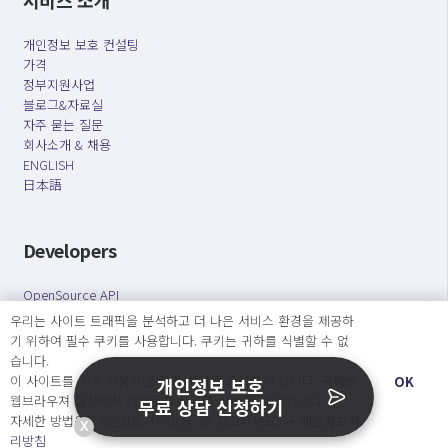
개인정보 보호 컨설팅
가격
정부지원사업
블로그&자료실
자주 묻는 질문
회사소개 & 채용
ENGLISH
日本語
Developers
OpenSource API
우리는 사이트 트래픽을 분석하고 더 나은 서비스 환경을 제공하
기 위하여 필수 쿠키를 사용합니다. 쿠키는 귀하를 식별할 수 없
오늘보다 더 나은 내일을 만드는 사람들
습니다.
개인정보처리방침
|
서비스 이용약관
이 사이트를 계속 사용하면 쿠키 사용에 동의하게 됩니다. 귀하는
OK
개인정보 보호
웹브라우져 설정에서 언제든지 쿠키를 삭제 할 수있습니다.
무료 상담 신청하기
○ 개인정보보호 컴플라이언스를 선도하겠습니다.
자세한 방법은 “개인정보처리방침” 을 참고하세요. →
개인정보처
X
○ 정보주체의 권리를 보장하겠습니다.
리방침