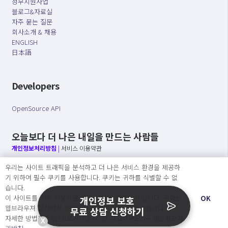
정부지원사업
블로그&자료실
자주 묻는 질문
회사소개 & 채용
ENGLISH
日本語
Developers
OpenSource API
오늘보다 더 나은 내일을 만드는 사람들
개인정보처리방침
|
서비스 이용약관
우리는 사이트 트래픽을 분석하고 더 나은 서비스 환경을 제공하
○ 개인정보보호 컴플라이언스를 선도하겠습니다.
기 위하여 필수 쿠키를 사용합니다. 쿠키는 귀하를 식별할 수 없
○ 정보주체의 권리를 보장하겠습니다.
습니다.
○ 기업의 개인정보보호를 위한 효율적 관리를 보장하겠습니다.
이 사이트를 계속 사용하면 쿠키 사용에 동의하게 됩니다. 귀하는
OK
개인정보 보호
웹브라우져 설정에서 언제든지 쿠키를 삭제 할 수있습니다.
무료 상담 신청하기
자세한 방법은 “개인정보처리방침” 을 참고하세요. →
개인정보처
X
Copyright Ⓒ