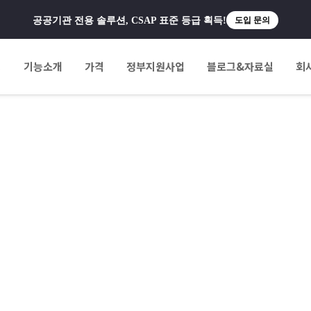
공공기관 전용 솔루션, CSAP 표준 등급 획득!
도입 문의
팅
기능소개
가격
정부지원사업
블로그&자료실
회