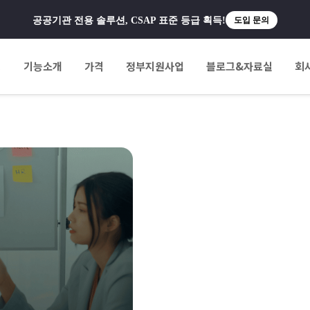
공공기관 전용 솔루션, CSAP 표준 등급 획득!
도입 문의
팅
기능소개
가격
정부지원사업
블로그&자료실
회