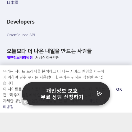
日本語
Developers
OpenSource API
오늘보다 더 나은 내일을 만드는 사람들
개인정보처리방침
|
서비스 이용약관
○ 개인정보보호 컴플라이언스를 선도하겠습니다.
우리는 사이트 트래픽을 분석하고 더 나은 서비스 환경을 제공하
○ 정보주체의 권리를 보장하겠습니다.
기 위하여 필수 쿠키를 사용합니다. 쿠키는 귀하를 식별할 수 없
○ 기업의 개인정보보호를 위한 효율적 관리를 보장하겠습니다.
습니다.
이 사이트를 계속 사용하면 쿠키 사용에 동의하게 됩니다. 귀하는
OK
개인정보 보호
웹브라우져 설정에서 언제든지 쿠키를 삭제 할 수있습니다.
무료 상담 신청하기
자세한 방법은 “개인정보처리방침” 을 참고하세요. →
개인정보처
Copyright Ⓒ
X
리방침
2026 O.NE PEOPLE Co., Ltd. All rights reserved.