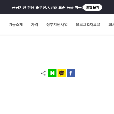
공공기관 전용 솔루션, CSAP 표준 등급 획득!
도입 문의
팅
기능소개
가격
정부지원사업
블로그&자료실
회