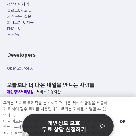
정부지원사업
블로그&자료실
자주 묻는 질문
회사소개 & 채용
ENGLISH
日本語
Developers
OpenSource API
오늘보다 더 나은 내일을 만드는 사람들
개인정보처리방침
|
서비스 이용약관
우리는 사이트 트래픽을 분석하고 더 나은 서비스 환경을 제공하
○ 개인정보보호 컴플라이언스를 선도하겠습니다.
기 위하여 필수 쿠키를 사용합니다. 쿠키는 귀하를 식별할 수 없
○ 정보주체의 권리를 보장하겠습니다.
습니다.
○ 기업의 개인정보보호를 위한 효율적 관리를 보장하겠습니다.
이 사이트를 계속 사용하면 쿠키 사용에 동의하게 됩니다. 귀하는
OK
개인정보 보호
웹브라우져 설정에서 언제든지 쿠키를 삭제 할 수있습니다.
무료 상담 신청하기
자세한 방법은 “개인정보처리방침” 을 참고하세요. →
개인정보처
X