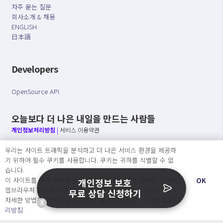
자주 묻는 질문
회사소개 & 채용
ENGLISH
日本語
Developers
OpenSource API
오늘보다 더 나은 내일을 만드는 사람들
개인정보처리방침
|
서비스 이용약관
우리는 사이트 트래픽을 분석하고 더 나은 서비스 환경을 제공하
○ 개인정보보호 컴플라이언스를 선도하겠습니다.
기 위하여 필수 쿠키를 사용합니다. 쿠키는 귀하를 식별할 수 없
○ 정보주체의 권리를 보장하겠습니다.
습니다.
○ 기업의 개인정보보호를 위한 효율적 관리를 보장하겠습니다.
이 사이트를 계속 사용하면 쿠키 사용에 동의하게 됩니다. 귀하는
OK
개인정보 보호
웹브라우져 설정에서 언제든지 쿠키를 삭제 할 수있습니다.
무료 상담 신청하기
자세한 방법은 “개인정보처리방침” 을 참고하세요. →
개인정보처
X
Copyright Ⓒ
리방침
2026 O.NE PEOPLE Co., Ltd. All rights reserved.