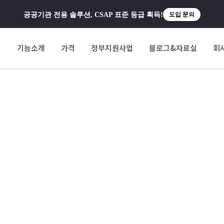
공공기관 전용 솔루션, CSAP 표준 등급 획득!
도입 문의
팅
기능소개
가격
정부지원사업
블로그&자료실
회