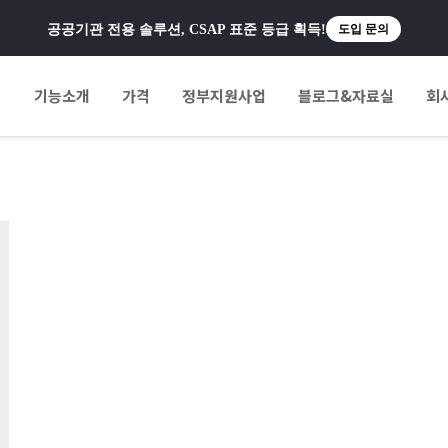
공공기관 전용 솔루션, CSAP 표준 등급 획득!
도입 문의
팅
기능소개
가격
정부지원사업
블로그&자료실
회