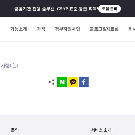
공공기관 전용 솔루션, CSAP 표준 등급 획득!
도입 문의
팅
기능소개
가격
정부지원사업
블로그&자료실
회
행) (1)
문의
서비스 소개