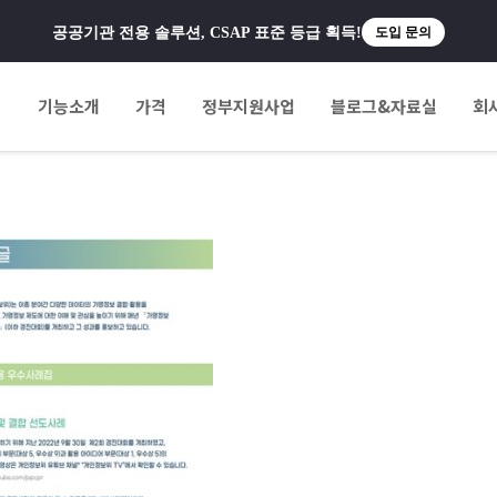
공공기관 전용 솔루션, CSAP 표준 등급 획득!
도입 문의
팅
기능소개
가격
정부지원사업
블로그&자료실
회