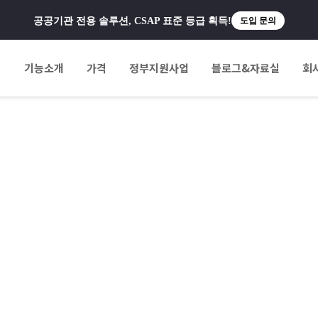
공공기관 전용 솔루션, CSAP 표준 등급 획득!
도입 문의
팅
기능소개
가격
정부지원사업
블로그&자료실
회