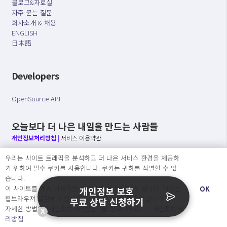
블로그&자료실
자주 묻는 질문
회사소개 & 채용
ENGLISH
日本語
Developers
OpenSource API
오늘보다 더 나은 내일을 만드는 사람들
개인정보처리방침
|
서비스 이용약관
우리는 사이트 트래픽을 분석하고 더 나은 서비스 환경을 제공하
○ 개인정보보호 컴플라이언스를 선도하겠습니다.
기 위하여 필수 쿠키를 사용합니다. 쿠키는 귀하를 식별할 수 없
○ 정보주체의 권리를 보장하겠습니다.
습니다.
○ 기업의 개인정보보호를 위한 효율적 관리를 보장하겠습니다.
이 사이트를 계속 사용하면 쿠키 사용에 동의하게 됩니다. 귀하는
OK
개인정보 보호
웹브라우져 설정에서 언제든지 쿠키를 삭제 할 수있습니다.
무료 상담 신청하기
자세한 방법은 “개인정보처리방침” 을 참고하세요. →
개인정보처
X
Copyright Ⓒ
리방침
2026 O.NE PEOPLE Co., Ltd. All rights reserved.