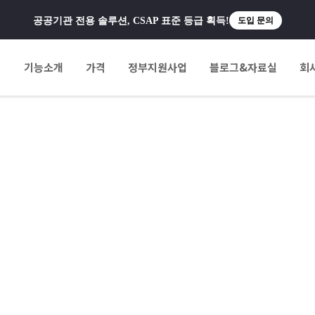
공공기관 전용 솔루션, CSAP 표준 등급 획득!
도입 문의
팅
기능소개
가격
정부지원사업
블로그&자료실
회