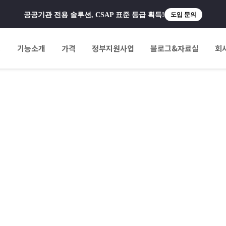
공공기관 전용 솔루션, CSAP 표준 등급 획득!
도입 문의
팅
기능소개
가격
정부지원사업
블로그&자료실
회